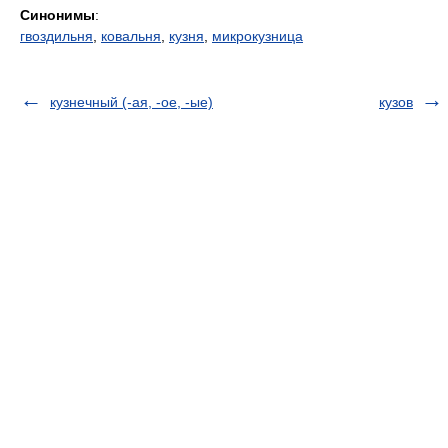
Синонимы
:
гвоздильня
,
ковальня
,
кузня
,
микрокузница
кузнечный (-ая, -ое, -ые)
кузов