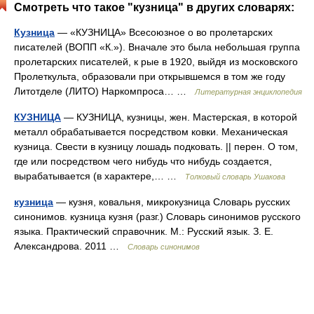
Смотреть что такое "кузница" в других словарях:
Кузница
— «КУЗНИЦА» Всесоюзное о во пролетарских
писателей (ВОПП «К.»). Вначале это была небольшая группа
пролетарских писателей, к рые в 1920, выйдя из московского
Пролеткульта, образовали при открывшемся в том же году
Литотделе (ЛИТО) Наркомпроса… …
Литературная энциклопедия
КУЗНИЦА
— КУЗНИЦА, кузницы, жен. Мастерская, в которой
металл обрабатывается посредством ковки. Механическая
кузница. Свести в кузницу лошадь подковать. || перен. О том,
где или посредством чего нибудь что нибудь создается,
вырабатывается (в характере,… …
Толковый словарь Ушакова
кузница
— кузня, ковальня, микрокузница Словарь русских
синонимов. кузница кузня (разг.) Словарь синонимов русского
языка. Практический справочник. М.: Русский язык. З. Е.
Александрова. 2011 …
Словарь синонимов