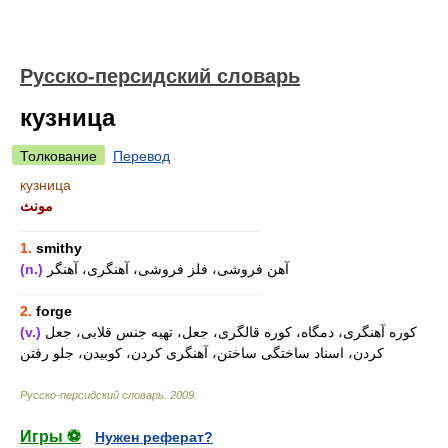
Русско-персидский словарь
кузница
Толкование
Перевод
кузница
مونث
............................................................
1.
smithy
(n.)
آهن فروشی، فلز فروشی، آهنگری، آهنگر
............................................................
2.
forge
(v.)
کوره آهنگری، دمگاه، کوره قالگری، جعل، تهیه جنس قلابی، جعل
کردن، اسناد ساختگی ساختن، آهنگری کردن، کوبیدن، جلو رفتن
Русско-персидский словарь
.
2009
.
Игры ⚽
Нужен реферат?